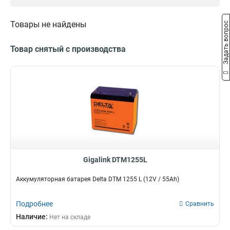
9Ah
L
3
10
75Ah
DT
2
11
Товары не найдены
Задать вопрос
33Ah
DTM
2
14
150Ah
VRLA
3
1
Товар снятый с производства
120Ah
Delta
3
31
100Ah
4
65Ah
4
26Ah
4
18Ah
4
7Ah
4
40Ah
5
Gigalink DTM1255L
Аккумуляторная батарея Delta DTM 1255 L (12V / 55Ah)
Подробнее
Сравнить
Наличие:
Нет на складе