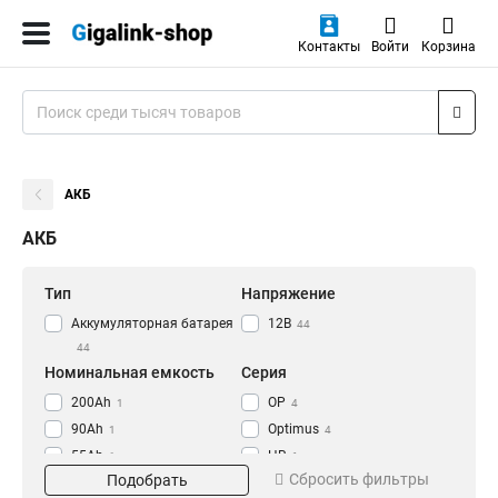
Контакты
Войти
Корзина
АКБ
АКБ
Тип
Напряжение
Аккумуляторная батарея
12В
44
44
Номинальная емкость
Серия
200Ah
OP
1
4
90Ah
Optimus
1
4
55Ah
HR
1
6
Сбросить фильтры
Подобрать
17Ah
SF
2
8