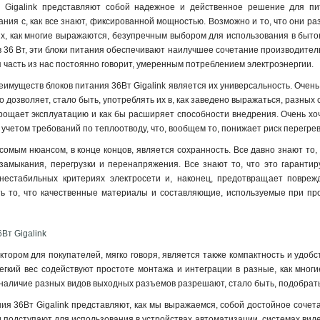
 Gigalink представляют собой надежное и действенное решение для пит
ания с, как все знают, фиксированной мощностью. Возможно и то, что они р
их, как многие выражаются, безупречным выбором для использования в бытов
 36 Вт, эти блоки питания обеспечивают наилучшее сочетание производител
я часть из нас постоянно говорит, умеренным потреблением электроэнергии.
еимуществ блоков питания 36Вт Gigalink является их универсальность. Очень
о дозволяет, стало быть, употреблять их в, как заведено выражаться, разны
рощает эксплуатацию и как бы расширяет способности внедрения. Очень хоче
 учетом требований по теплоотводу, что, вообщем то, понижает риск перегрев
сомым нюансом, в конце концов, является сохранность. Все давно знают то,
замыкания, перегрузки и перенапряжения. Все знают то, что это гарантир
нестабильных критериях электросети и, наконец, предотвращает повреж
ь то, что качественные материалы и составляющие, используемые при про
Вт Gigalink
ором для покупателей, мягко говоря, является также компактность и удобст
егкий вес содействуют простоте монтажа и интеграции в разные, как мног
наличие разных видов выходных разъемов разрешают, стало быть, подобрат
ния 36Вт Gigalink представляют, как мы выражаемся, собой достойное соче
ни подступают для использования в устройствах автоматизации, системах вид