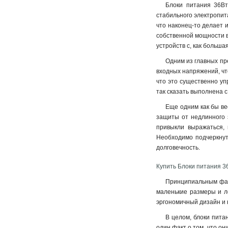
Блоки питания 36Вт
стабильного электропит
что наконец-то делает 
собственной мощности в
устройств с, как больша
Одним из главных пр
входных напряжений, чт
что это существенно уп
так сказать выполнена с
Еще одним как бы ве
защиты от недлинного 
привыкли выражаться, 
Необходимо подчеркнут
долговечность
.
Купить Блоки питания 36
Принципиальным факт
маленькие размеры и л
эргономичный дизайн и 
В целом, блоки пита
один факт о том, что о