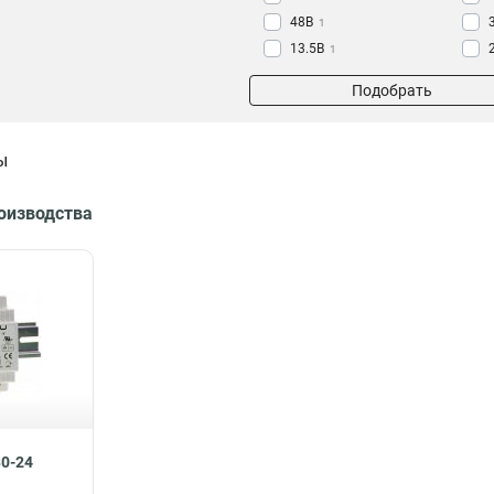
48В
1
13.5B
1
12B
1
Подобрать
12В
2
120-370B
2
85~264B
2
ы
24В
3
5В
3
роизводства
30-24