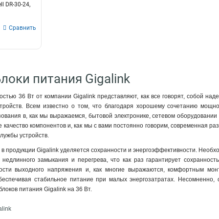
l DR-30-24,
Сравнить
локи питания Gigalink
стью 36 Вт от компании Gigalink представляют, как все говорят, собой над
тройств. Всем известно о том, что благодаря хорошему сочетанию мощн
зования в, как мы выражаемся, бытовой электронике, сетевом оборудовани
 качество компонентов и, как мы с вами постоянно говорим, современная ра
службы устройств.
в продукции Gigalink уделяется сохранности и энергоэффективности. Необхо
, недлинного замыкания и перегрева, что как раз гарантирует сохранност
ности выходного напряжения и, как многие выражаются, комфортным мон
еспечивая стабильное питание при малых энергозатратах. Несомненно, с
локов питания Gigalink на 36 Вт.
link