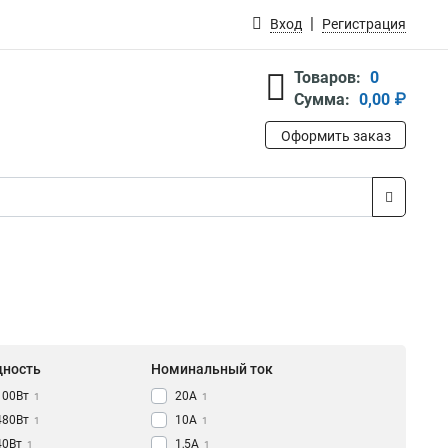
Вход
Регистрация
Товаров:
0
Сумма:
0,00 ₽
Оформить заказ
ность
Номинальный ток
100Вт
20А
1
1
480Вт
10A
1
1
40Вт
1,5А
1
1