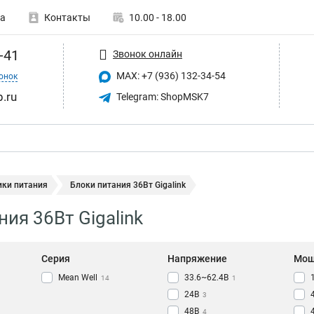
а
Контакты
10.00 - 18.00
-41
Звонок онлайн
MAX: +7 (936) 132-34-54
онок
p.ru
Telegram: ShopMSK7
ики питания
Блоки питания 36Вт Gigalink
ия 36Вт Gigalink
Серия
Напряжение
Мощ
Mean Well
33.6~62.4В
14
1
24B
3
48B
4