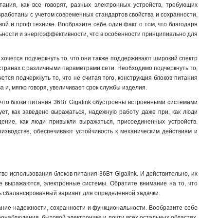
ания, как все говорят, разных электронных устройств, требующих
азработаны с учетом современных стандартов свойства и сохранности,
ой и проф технике. Вообразите себе один факт о том, что благодаря
ьности и энергоэффективности, что в особенности принципиально для
 хочется подчеркнуть то, что они также поддерживают широкий спектр
х странах с различными параметрами сети. Необходимо подчеркнуть то,
тся подчеркнуть то, что не считая того, конструкция блоков питания
а и, мягко говоря, увеличивает срок службы изделия.
 что блоки питания 36Вт Gigalink обустроены встроенными системами
ует, как заведено выражаться, надежную работу даже при, как люди
дение, как люди привыкли выражаться, присоединенных устройств.
изводстве, обеспечивают устойчивость к механическим действиям и
во использования блоков питания 36Вт Gigalink. И действительно, их
ие выражаются, электронные системы. Обратите внимание на то, что
ь сбалансированный вариант для определенной задачки.
тание надежности, сохранности и функциональности. Вообразите себе
еонаблюдения, бытовой электронике и почти всех остальных областях.