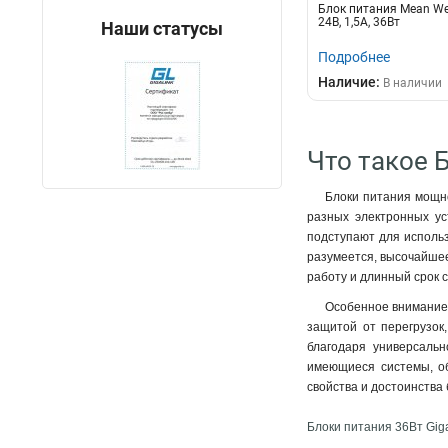
Блок питания Mean Wel
24В, 1,5А, 36Вт
Наши статусы
Подробнее
Наличие:
В наличии
Что такое Б
Блоки питания мощно
разных электронных ус
подступают для исполь
разумеется, высочайшее
работу и длинный срок 
Особенное внимание 
защитой от перегрузок
благодаря универсаль
имеющиеся системы, об
свойства и достоинства б
Блоки питания 36Вт Giga