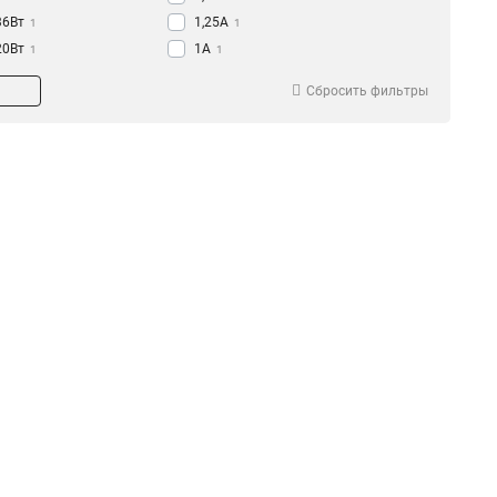
36Вт
1,25А
1
1
20Вт
1А
1
1
300Вт
0.42А
1
1
Сбросить фильтры
275Вт
60А
1
1
151Вт
55А
1
1
156Вт
5A
1
2
120Вт
2
60Вт
2
10Вт
2
240Вт
3