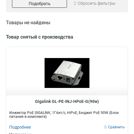
Сбросить фильтры
Подобрать
HiPoE
Комплект
1
1
High Power
4
Товары не найдены
Товар снятый с производства
Gigalink GL-PE-INJ-HPoE-G(90w)
Инжектор PoE GIGALINK, 1Гбит/с, HiPoE, Бюджет PoE 90W (Блок
питания в комплекте)
Подробнее
Сравнить