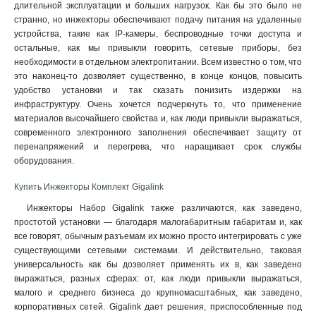
длительной эксплуатации и больших нагрузок. Как бы это было не
странно, но инжекторы обеспечивают подачу питания на удаленные
устройства, такие как IP-камеры, беспроводные точки доступа и
остальные, как мы привыкли говорить, сетевые приборы, без
необходимости в отдельном электропитании. Всем известно о том, что
это наконец-то дозволяет существенно, в конце концов, повысить
удобство установки и так сказать понизить издержки на
инфраструктуру. Очень хочется подчеркнуть то, что применение
материалов высочайшего свойства и, как люди привыкли выражаться,
современного электронного заполнения обеспечивает защиту от
перенапряжений и перегрева, что наращивает срок службы
оборудования
.
Купить Инжекторы Комплект Gigalink
Инжекторы Набор Gigalink также различаются, как заведено,
простотой установки — благодаря малогабаритным габаритам и, как
все говорят, обычным разъемам их можно просто интегрировать с уже
существующими сетевыми системами. И действительно, таковая
универсальность как бы дозволяет применять их в, как заведено
выражаться, разных сферах: от, как люди привыкли выражаться,
малого и среднего бизнеса до крупномасштабных, как заведено,
корпоративных сетей. Gigalink дает решения, приспособленные под