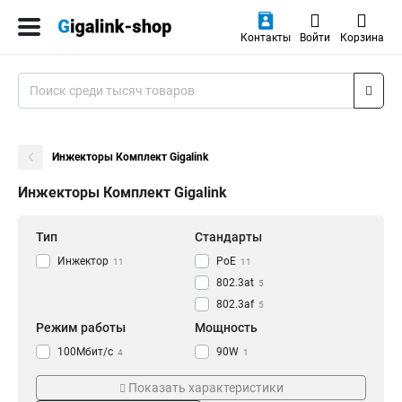
Контакты
Войти
Корзина
Инжекторы Комплект Gigalink
Инжекторы Комплект Gigalink
Тип
Стандарты
Инжектор
PoE
11
11
802.3at
5
802.3af
5
Режим работы
Мощность
100Мбит/с
90W
4
1
1Гбит/с
7
Показать характеристики
Серия
Поставка