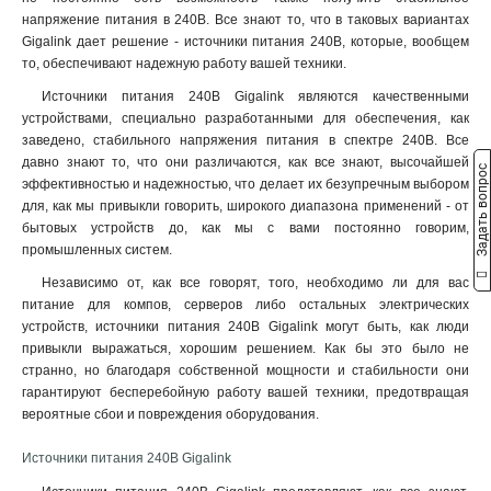
20
3
10000Вт
8
напряжение питания в 240В. Все знают то, что в таковых вариантах
HR
6
6
8
80kVA/80kW
1
Gigalink дает решение - источники питания 240В, которые, вообщем
60kVA/60kW
то, обеспечивают надежную работу вашей техники.
1
40kVA/40kW
1
Источники питания 240В Gigalink являются качественными
30kVA/30kW
1
устройствами, специально разработанными для обеспечения, как
заведено, стабильного напряжения питания в спектре 240В. Все
20kVA/20kW
1
давно знают то, что они различаются, как все знают, высочайшей
10kVA/10kW
Задать вопрос
1
эффективностью и надежностью, что делает их безупречным выбором
10000ВА/10000Вт
1
для, как мы привыкли говорить, широкого диапазона применений - от
6000ВА/6000Вт
1
бытовых устройств до, как мы с вами постоянно говорим,
1000ВА/600Вт
1
промышленных систем.
850ВА/500Вт
1
Независимо от, как все говорят, того, необходимо ли для вас
1000ВА/900Вт
1
питание для компов, серверов либо остальных электрических
150000/20000ВА
устройств, источники питания 240В Gigalink могут быть, как люди
1
привыкли выражаться, хорошим решением. Как бы это было не
10000ВА
1
странно, но благодаря собственной мощности и стабильности они
3000ВА
1
гарантируют бесперебойную работу вашей техники, предотвращая
2000ВА
1
вероятные сбои и повреждения оборудования.
1000ВА
1
Источники питания 240В Gigalink