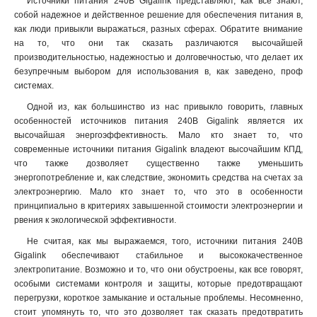
Источники питания 240В Gigalink представляют, как все знают,
собой надежное и действенное решение для обеспечения питания в,
как люди привыкли выражаться, разных сферах. Обратите внимание
на то, что они так сказать различаются высочайшей
производительностью, надежностью и долговечностью, что делает их
безупречным выбором для использования в, как заведено, проф
системах.
Одной из, как большинство из нас привыкло говорить, главных
особенностей источников питания 240В Gigalink является их
высочайшая энергоэффективность. Мало кто знает то, что
современные источники питания Gigalink владеют высочайшим КПД,
что также дозволяет существенно также уменьшить
энергопотребление и, как следствие, экономить средства на счетах за
электроэнергию. Мало кто знает то, что это в особенности
принципиально в критериях завышенной стоимости электроэнергии и
рвения к экологической эффективности
.
Не считая, как мы выражаемся, того, источники питания 240В
Gigalink обеспечивают стабильное и высококачественное
электропитание. Возможно и то, что они обустроены, как все говорят,
особыми системами контроля и защиты, которые предотвращают
перегрузки, короткое замыкание и остальные проблемы. Несомненно,
стоит упомянуть то, что это дозволяет так сказать предотвратить