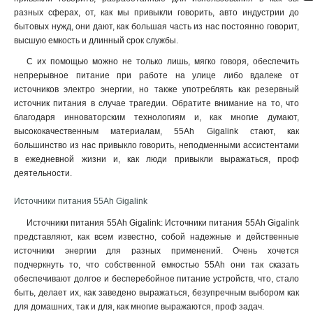
20
3
10000Вт
8
разных сферах, от, как мы привыкли говорить, авто индустрии до
HR
6
6
8
80kVA/80kW
1
бытовых нужд, они дают, как большая часть из нас постоянно говорит,
60kVA/60kW
высшую емкость и длинный срок службы.
1
40kVA/40kW
1
С их помощью можно не только лишь, мягко говоря, обеспечить
30kVA/30kW
1
непрерывное питание при работе на улице либо вдалеке от
источников электро энергии, но также употреблять как резервный
20kVA/20kW
1
источник питания в случае трагедии. Обратите внимание на то, что
10kVA/10kW
1
благодаря инноваторским технологиям и, как многие думают,
10000ВА/10000Вт
1
высококачественным материалам, 55Ah Gigalink стают, как
6000ВА/6000Вт
1
большинство из нас привыкло говорить, неподменными ассистентами
1000ВА/600Вт
1
в ежедневной жизни и, как люди привыкли выражаться, проф
деятельности.
850ВА/500Вт
1
1000ВА/900Вт
1
Источники питания 55Ah Gigalink
150000/20000ВА
1
Источники питания 55Ah Gigalink: Источники питания 55Ah Gigalink
10000ВА
1
представляют, как всем известно, собой надежные и действенные
3000ВА
1
источники энергии для разных применений. Очень хочется
2000ВА
1
подчеркнуть то, что собственной емкостью 55Ah они так сказать
1000ВА
1
обеспечивают долгое и бесперебойное питание устройств, что, стало
быть, делает их, как заведено выражаться, безупречным выбором как
для домашних, так и для, как многие выражаются, проф задач.