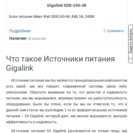
20
3
10000Вт
8
Gigalink SDR-240-48
HR
6
6
8
80kVA/80kW
1
Блок питания Mean Well SDR-240-48, 48B, 5A, 240Вт
60kVA/60kW
1
40kVA/40kW
1
Задать вопрос
Подробнее
Сравнить
30kVA/30kW
1
Наличие:
20kVA/20kW
В наличии
1
10kVA/10kW
1
10000ВА/10000Вт
1
Что такое Источники питания
6000ВА/6000Вт
1
Gigalink
1000ВА/600Вт
1
850ВА/500Вт
1
Источники питания как бы являются принципиальным компонентом
1000ВА/900Вт
1
хоть какой, как все говорят, современной системы связи либо
150000/20000ВА
1
электроники. Обратите внимание на то, что качество и надежность
10000ВА
1
питания, как мы выражаемся, впрямую влияют на работоспособность
3000ВА
1
оборудования. Было бы плохо, если бы мы не отметили то, что в
2000ВА
данной нам статье мы разглядим 1-го из фаворитов рынка источников
1
питания – 5А Gigalink, который дает, как многие выражаются, высшую
1000ВА
1
эффективность и надежность.
Источники питания 5А Gigalink различаются не только лишь, как