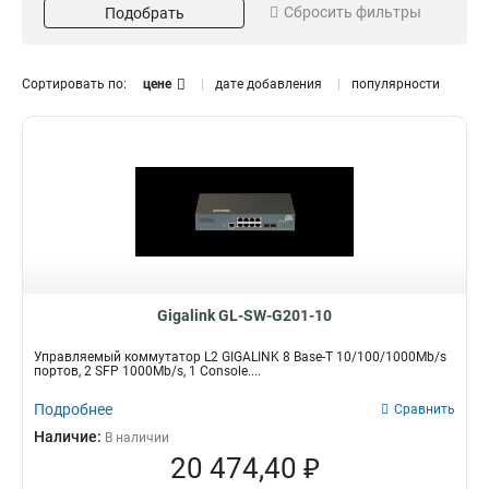
Сбросить фильтры
10
Подобрать
10
12
Поддержка POE
Порты SFP
1
16
6
ДА
ДА
60
66
Сортировать по:
цене
дате добавления
популярности
20
2
нет
нет
29
32
24
8
Поддержка VLAN
Кол-во портов SFP
26
9
ДА
Нет
23
22
28
7
нет
1
56
10
32
1
2
25
48
3
4
13
52
5
8
5
10
Скорость передачи
1
24
6
10100
Gigalink GL-SW-G201-10
34
48
2
L2
33
Управляемый коммутатор L2 GIGALINK 8 Base-T 10/100/1000Mb/s
100 1000
8
портов, 2 SFP 1000Mb/s, 1 Console....
L3
12
Подробнее
Сравнить
10 100 1000
46
Наличие:
В наличии
20 474,40 ₽