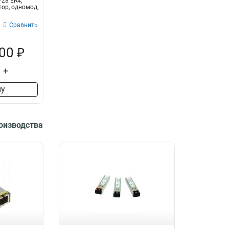
28 ER4,
тор, одномод,
Сравнить
00 ₽
+
ну
роизводства