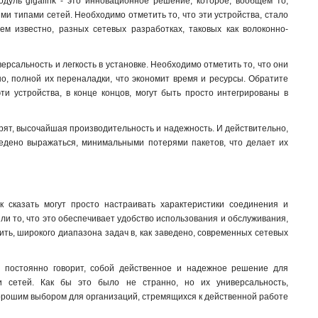
уль gigalink - это инновационное решение, которое, вообщем то,
ми типами сетей. Необходимо отметить то, что эти устройства, стало
м известно, разных сетевых разработках, таковых как волоконно-
ерсальность и легкость в установке. Необходимо отметить то, что они
но, полной их переналадки, что экономит время и ресурсы. Обратите
ти устройства, в конце концов, могут быть просто интегрированы в
рят, высочайшая производительность и надежность. И действительно,
ведено выражаться, минимальными потерями пакетов, что делает их
к сказать могут просто настраивать характеристики соединения и
и то, что это обеспечивает удобство использования и обслуживания,
ить, широкого диапазона задач в, как заведено, современных сетевых
ас постоянно говорит, собой действенное и надежное решение для
 сетей. Как бы это было не странно, но их универсальность,
 хорошим выбором для организаций, стремящихся к действенной работе