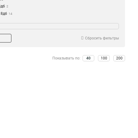
8дб
2
18дб
14
на
Ток
100м
2.5А
1
1
1,5м
1.25A
1
2
Сбросить фильтры
2А
1
Показывать по:
40
100
200