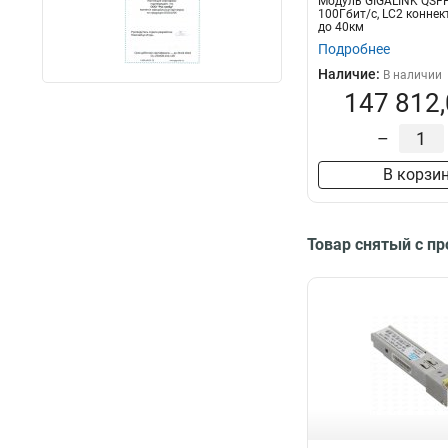
Модуль GIGALINK QSFP
100Гбит/c, LC2 коннек
до 40км
Подробнее
Наличие:
В наличии
147 812,
–
В корзи
Товар снятый с п