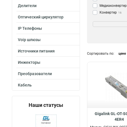
Делители
Медиаконвертер
Конвертер
16
Оптический циркулятор
Стандарты
UTP-BNC
2
IP Телефоны
PoE
5
Voip шлюзы
UTP
18
UTP-SFP
4
Источники питания
Сортировать по:
цене
SFP+
1
SFP
Тип соединителя
1
Инжекторы
802.3af/at
1
LFP
16
Преобразователи
WDM
16
SR
1
Кабель
SM
17
SC
16
Наши статусы
Gigalink GL-OT-
4ER4