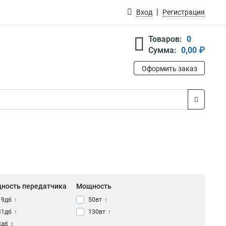
Вход
Регистрация
Товаров:
0
Сумма:
0,00 ₽
Оформить заказ
ность передатчика
Мощность
19дб
50вт
1
1
31дб
130вт
1
1
3дб
2