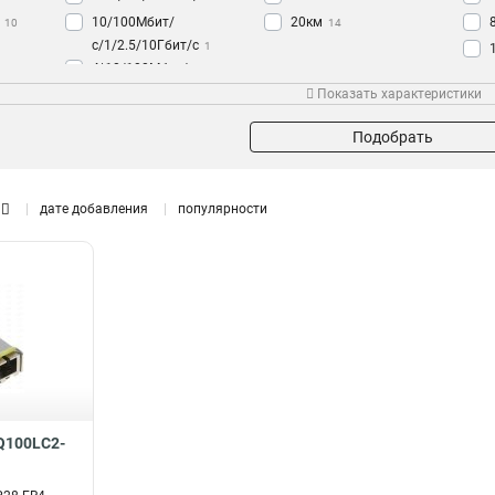
10/100Мбит/
20км
10
14
с/1/2.5/10Гбит/с
1
4*10/100Мбит/c
1
Длина волны, нм
Напряжение
Дли
Показать характеристики
2*10/100Мбит/c
1
850нм
52В
2
3
10/100/1000Мбит/c
3
1310нм
12В
1
1
Подобрать
100Гбит/c
2
48В
2
1000Мбит/с
3
220В
1
10/100/1000Мбит/с
3
дате добавления
популярности
100/1000Мбит/c
4
10/100Мбит/c
4
100Мбит/c
8
SQ100LC2-