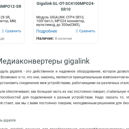
Gigalink GL-OT-SC4100MPO24-
25MPO12-SR
SR10
28 SR,
Модуль GIGALINK CFP4 SR10,
ектор, ММ,
100Гбит/c, MPO24 коннектор,
мультимод, до 300м(OM3),
400м(OM4)
Подробнее
Сравнить
Сравнить
Наличие:
аде
В наличии
Медиаконвертеры gigalink
уль gigalink - это действенное и надежное оборудование, которое дозво
 Возможно и то, что они, наконец, являются принципиальным компонентом ин
 установить соединение меж устройствами, работающими на различных этало
ули обеспечивают, как большая часть из нас постоянно говорит, стабильную
особностей для подключения к разным устройствам. Надо сказать то, чт
nk стают, как мы с вами постоянно говорим, неподменным решением для би
 gigalink