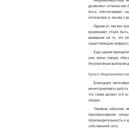
Медиаконвертеры мо
дозволяет отлично как 
быть, обеспечивают на
оптические и, как мы с 
Одним из, как все зн
разрешают, стало быть,
внимание на то, что б
существующую инфрастр
Еще одним принципиа
они, мягко говоря, об
безупречным выбором дл
Купить Медиаконвертеры
Благодаря многофун
мониторировать работу 
что также делает эти у
средах.
Таковым образом, м
преобразования сигн
производительность и у
собственной сети.