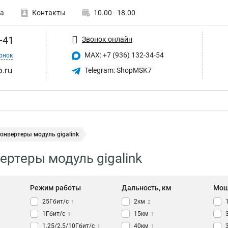
а
Контакты
10.00 - 18.00
-41
Звонок онлайн
MAX: +7 (936) 132-34-54
онок
p.ru
Telegram: ShopMSK7
онвертеры модуль gigalink
ртеры модуль gigalink
Режим работы
Дальность, км
Мощ
25Гбит/c
2км
1
2
1Гбит/c
15км
1
1
1.25/2.5/10Гбит/с
40км
1
1