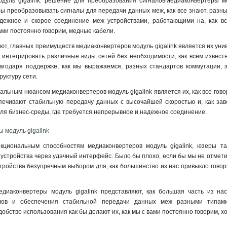
дуль gigalink: решение для преобразования сигналовМедиаконвертеры мод
бы преобразовывать сигналы для передачи данных меж, как все знают, разны
дежное и скорое соединение меж устройствами, работающими на, как все
вами постоянно говорим, медные кабели.
ают, главных преимуществ медиаконвертеров модуль gigalink является их унив
 интегрировать различные виды сетей без необходимости, как всем извест
лагодаря поддержке, как мы выражаемся, разных стандартов коммутации, э
уктуру сети
.
льным нюансом медиаконвертеров модуль gigalink является их, как все гово
еспечивают стабильную передачу данных с высочайшей скоростью и, как за
я бизнес-среды, где требуется непрерывное и надежное соединение.
 модуль gigalink
кциональным способностям медиаконвертеров модуль gigalink, юзеры та
устройства через удачный интерфейс. Было бы плохо, если бы мы не отметил
стройства безупречным выбором для, как большинство из нас привыкло говор
едиаконвертеры модуль gigalink представляют, как большая часть из н
алов и обеспечения стабильной передачи данных меж разными типами
добство использования как бы делают их, как мы с вами постоянно говорим,