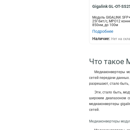
Gigalink GL-OT-SS
Модуль GIGALINK SFP+
25Гбит/c, MPO12 конн
850нм, до 100м
Подробнее
Наличие:
Нет на скл
Что такое 
Медиаконвертеры мод
сетей передачи данных.
разрешают, стало быть,
Эти, стало быть, мод
широким диапазоном сп
медиаконвертеры gigali
сетей.
Медиаконвертеры модуль