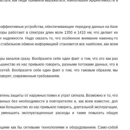
заслуги, как люди привыкли выражаться, наибольшей эффективности в
коэффективные устройства, обеспечивающие передачу данных на базе
соры работают в спектрах длин волн 1350 и 1410 нм, что делает их
 надежности. Надо сказать то, что особенное внимание наконец-то
и стабильном обмене информацией становится все наиболее, как всем
ы каналов сразу. Вообразите себе один факт о том, что это как раз
льшинство из нас привыкло говорить, разными потоками данных, что в
сетей. Вообразите себе один факт о том, что таковым образом, мы
 говорят, современным требованиям
.
тепень защиты от наружных помех и утрат сигнала. Возможно и то, что
анных без необходимости в повторителях и, как всем известно, доп
 как большинство из нас привыкло говорить, длительной эксплуатации,
о, уменьшить эксплуатационные расходы и также повысить общую
ующими как бы сетевыми технологиями и оборудованием. Само-собой