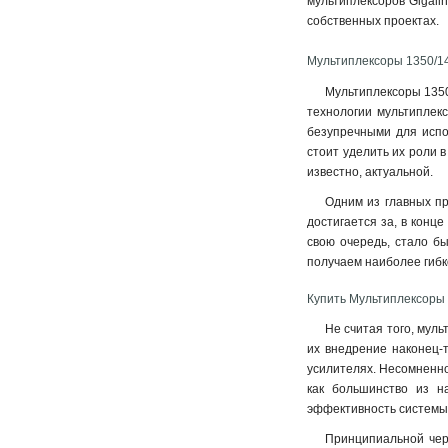
мультиплексоров Gigali
собственных проектах.
Мультиплексоры 1350/14
Мультиплексоры 1350
технологии мультиплекс
безупречными для испо
стоит уделить их роли 
известно, актуальной.
Одним из главных пр
достигается за, в конц
свою очередь, стало б
получаем наиболее гибк
Купить Мультиплексоры 
Не считая того, муль
их внедрение наконец-
усилителях. Несомненно
как большинство из н
эффективность системы
Принципиальной чер