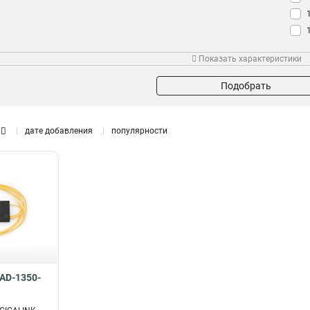
Длина
Напряжение
Ста
Показать характеристики
1м
12-24В
8
1
Подобрать
дате добавления
популярности
CAD-1350-