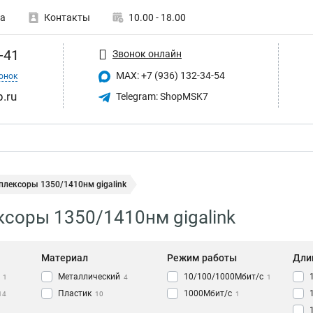
а
Контакты
10.00 - 18.00
-41
Звонок онлайн
MAX: +7 (936) 132-34-54
онок
p.ru
Telegram: ShopMSK7
плексоры 1350/1410нм gigalink
соры 1350/1410нм gigalink
Материал
Режим работы
Дли
Металлический
10/100/1000Мбит/с
1
4
1
Пластик
1000Мбит/с
14
10
1