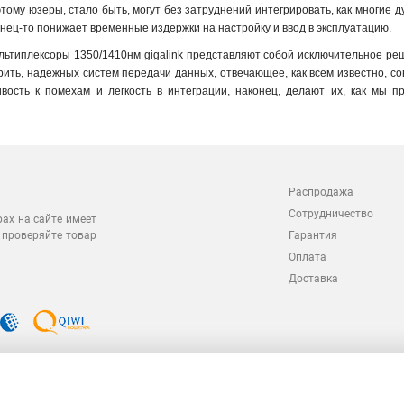
этому юзеры, стало быть, могут без затруднений интегрировать, как многие 
нец-то понижает временные издержки на настройку и ввод в эксплуатацию.
льтиплексоры 1350/1410нм gigalink представляют собой исключительное реш
орить, надежных систем передачи данных, отвечающее, как всем известно, со
ивость к помехам и легкость в интеграции, наконец, делают их, как мы 
Распродажа
Сотрудничество
рах на сайте имеет
 проверяйте товар
Гарантия
Оплата
Доставка