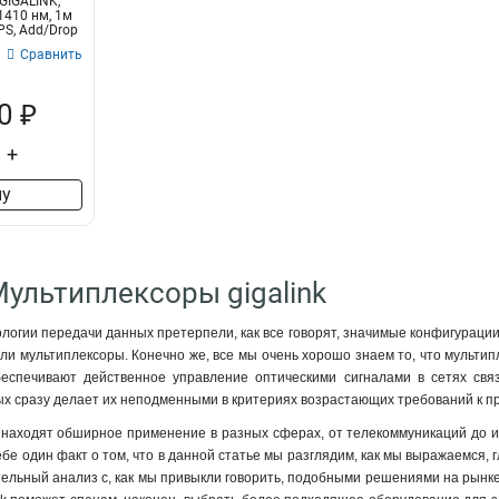
GIGALINK,
410 нм, 1м
PS, Add/Drop
Сравнить
0 ₽
+
ну
Мультиплексоры gigalink
логии передачи данных претерпели, как все говорят, значимые конфигурации,
и мультиплексоры. Конечно же, все мы очень хорошо знаем то, что мультип
беспечивают действенное управление оптическими сигналами в сетях связ
ых сразу делает их неподменными в критериях возрастающих требований к п
 находят обширное применение в разных сферах, от телекоммуникаций до 
бе один факт о том, что в данной статье мы разглядим, как мы выражаемся, г
ельный анализ с, как мы привыкли говорить, подобными решениями на рынке