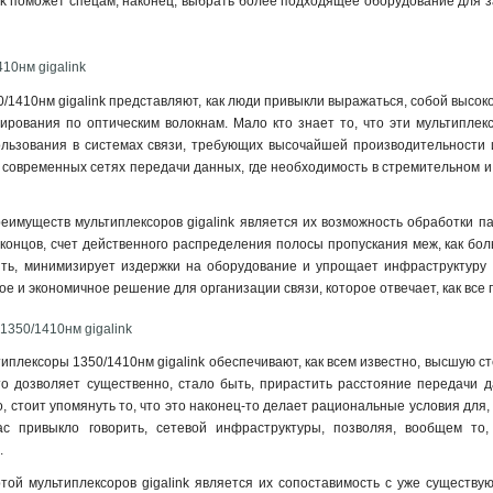
nk поможет спецам, наконец, выбрать более подходящее оборудование для 
10нм gigalink
/1410нм gigalink представляют, как люди привыкли выражаться, собой высо
ирования по оптическим волокнам. Мало кто знает то, что эти мультиплек
льзования в системах связи, требующих высочайшей производительности и
в современных сетях передачи данных, где необходимость в стремительном 
еимуществ мультиплексоров gigalink является их возможность обработки пар
е концов, счет действенного распределения полосы пропускания меж, как бо
ыть, минимизирует издержки на оборудование и упрощает инфраструктуру 
ое и экономичное решение для организации связи, которое отвечает, как все
1350/1410нм gigalink
типлексоры 1350/1410нм gigalink обеспечивают, как всем известно, высшую с
то дозволяет существенно, стало быть, прирастить расстояние передачи д
, стоит упомянуть то, что это наконец-то делает рациональные условия для,
ас привыкло говорить, сетевой инфраструктуры, позволяя, вообщем т
.
той мультиплексоров gigalink является их сопоставимость с уже существ