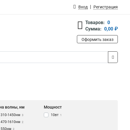
Вход
Регистрация
Товаров:
0
Сумма:
0,00 ₽
Оформить заказ
на волны, нм
Мощност
1310-1450нм
10вт
3
1
1470-1610нм
2
1550нм
2