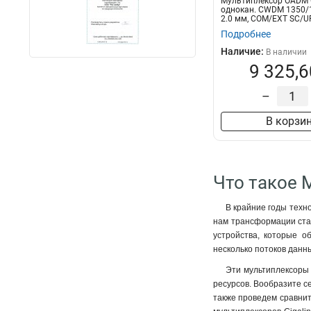
Мультиплекcор OADM 
однокан. CWDM 1350/1
2.0 мм, COM/EXT SC/U
LC...
Подробнее
Наличие:
В наличии
9 325,6
–
В корзи
Что такое 
В крайние годы техно
нам трансформации стал
устройства, которые о
несколько потоков данн
Эти мультиплексоры
ресурсов. Вообразите се
также проведем сравнит