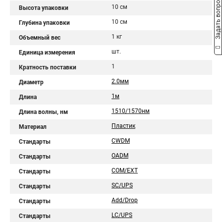
Задать вопрос
10 см
Высота упаковки
10 см
Глубина упаковки
1 кг
Объемный вес
шт.
Единица измерения
1
Кратность поставки
2.0мм
Диаметр
1м
Длина
1510/1570нм
Длина волны, нм
Пластик
Материал
CWDM
Стандарты
OADM
Стандарты
COM/EXT
Стандарты
SC/UPS
Стандарты
Add/Drop
Стандарты
LC/UPS
Стандарты