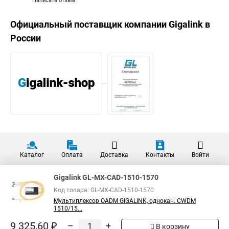
Написать отзыв
Официальный поставщик компании
Gigalink
в
России
Каталог
Оплата
Доставка
Контакты
Войти
Gigalink GL-MX-CAD-1510-1570
Код товара: GL-MX-CAD-1510-1570
Мультиплекcор OADM GIGALINK, однокан. CWDM
1510/15...
9 325,60 ₽
–
+
В корзину