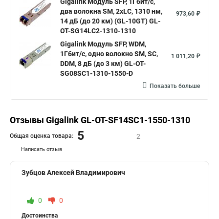
Gigalink Модуль SFP, 1Гбит/c,
два волокна SM, 2xLC, 1310 нм,
973,60 ₽
14 дБ (до 20 км) (GL-10GT) GL-
OT-SG14LC2-1310-1310
Gigalink Модуль SFP, WDM,
1Гбит/c, одно волокно SM, SC,
1 011,20 ₽
DDM, 8 дБ (до 3 км) GL-OT-
SG08SC1-1310-1550-D
Показать больше
Отзывы Gigalink GL-OT-SF14SC1-1550-1310
5
Общая оценка товара:
2
Написать отзыв
Зубцов Алексей Владимирович
0
0
Достоинства