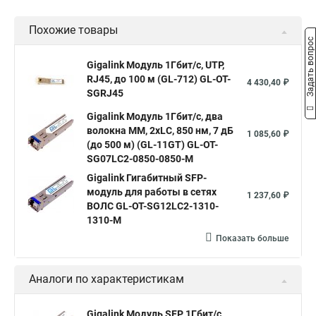
wdm
1000base lx sfp
трансивер 950
sfp модуль sm
Похожие товары
sfp 10
модуль sfp 1 25
sfp модуль 1310нм
Задать вопрос
одноволоконные
1000base lx
sfp модуль 1310 нм
Gigalink Модуль 1Гбит/c, UTP,
RJ45, до 100 м (GL-712) GL-OT-
sfp 1000
комплект sfp
sfp rj 45
интерфейс sfp
4 430,40 ₽
SGRJ45
tx 1550 rx 1310
sfp c
sfp mm
Gigalink Модуль 1Гбит/c, два
волокна МM, 2xLC, 850 нм, 7 дБ
1 085,60 ₽
(до 500 м) (GL-11GT) GL-OT-
SG07LC2-0850-0850-M
Gigalink Гигабитный SFP-
модуль для работы в сетях
1 237,60 ₽
ВОЛС GL-OT-SG12LC2-1310-
1310-M
Показать больше
Аналоги по характеристикам
Gigalink Модуль SFP, 1Гбит/c,