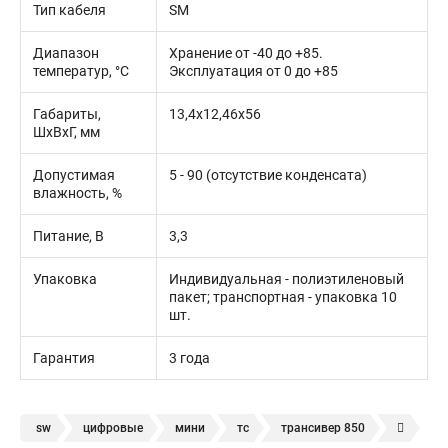
Тип кабеля
SМ
Диапазон
Хранение от -40 до +85.
температур, °C
Эксплуатация от 0 до +85
Габариты,
13,4х12,46х56
ШхВхГ, мм
Допустимая
5 - 90 (отсутствие конденсата)
влажность, %
Питание, В
3,3
Упаковка
Индивидуальная - полиэтиленовый
пакет; транспортная - упаковка 10
шт.
Гарантия
3 года
sw
цифровые
мини
тс
трансивер 850