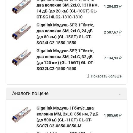
два волокна SM, 2xLC, 1310 нм,
1 204,83 ₽
14 дБ (до 20 км) (GL-10GT) GL-
OT-SG14LC2-1310-1310
Gigalink Модуль SFP, 1Гбит/c,
два волокна SM, 2xLC, 24 дБ
2 507,67 ₽
(до 80 км) (GL-15GT) GL-OT-
SG24LC2-1550-1550
Gigalink Модуль SFP, 1Гбит/c,
два волокна SM, 2xLC, 32 дБ
7 134,93 ₽
(до 120 км) (GL-16GT) GL-OT-
SG32LC2-1550-1550
Показать больше
Аналоги по цене
Gigalink Модуль 1Гбит/c, два
волокна МM, 2xLC, 850 нм, 7 дБ
1 085,60 ₽
(до 500 м) (GL-11GT) GL-OT-
SG07LC2-0850-0850-M