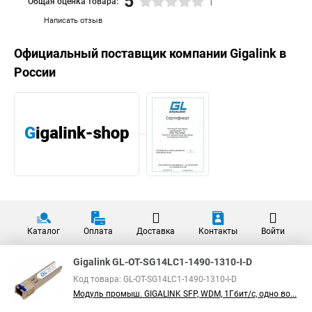
5
Общая оценка товара:
1
Написать отзыв
Официальный поставщик компании
Gigalink
в
России
Каталог
Оплата
Доставка
Контакты
Войти
Gigalink GL-OT-SG14LC1-1490-1310-I-D
Код товара: GL-OT-SG14LC1-1490-1310-I-D
Модуль промыш. GIGALINK SFP, WDM, 1Гбит/c, одно во...