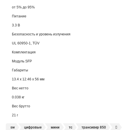
от 5% до 95%
Питание
3.3 В
Безопасность и уровень излучения
UL 60950-1, TÜV
Комплектация
Модуль SFP
Габариты
13.4 x 12.46 x 56 мм
Вес нетто
0.038 кг
Вес брутто
21 г
sw
цифровые
мини
тс
трансивер 850