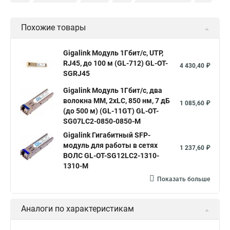
wdm
1000base lx sfp
трансивер 950
sfp модуль sm
Похожие товары
sfp 10
модуль sfp 1 25
sfp модуль 1310нм
одноволоконные
1000base lx
sfp модуль 1310 нм
Gigalink Модуль 1Гбит/c, UTP,
RJ45, до 100 м (GL-712) GL-OT-
sfp 1000
комплект sfp
sfp rj 45
интерфейс sfp
4 430,40 ₽
SGRJ45
tx 1550 rx 1310
sfp c
sfp mm
Gigalink Модуль 1Гбит/c, два
волокна МM, 2xLC, 850 нм, 7 дБ
1 085,60 ₽
(до 500 м) (GL-11GT) GL-OT-
SG07LC2-0850-0850-M
Gigalink Гигабитный SFP-
модуль для работы в сетях
1 237,60 ₽
ВОЛС GL-OT-SG12LC2-1310-
1310-M
Показать больше
Аналоги по характеристикам