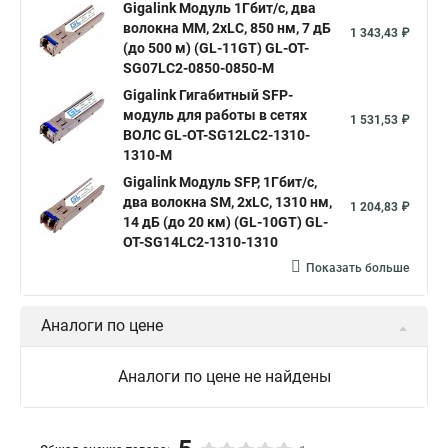
Gigalink Модуль 1Гбит/c, два
волокна МM, 2xLC, 850 нм, 7 дБ
1 343,43 ₽
(до 500 м) (GL-11GT) GL-OT-
SG07LC2-0850-0850-M
Gigalink Гигабитный SFP-
модуль для работы в сетях
1 531,53 ₽
ВОЛС GL-OT-SG12LC2-1310-
1310-M
Gigalink Модуль SFP, 1Гбит/c,
два волокна SM, 2xLC, 1310 нм,
1 204,83 ₽
14 дБ (до 20 км) (GL-10GT) GL-
OT-SG14LC2-1310-1310
Показать больше
Аналоги по цене
Аналоги по цене не найдены