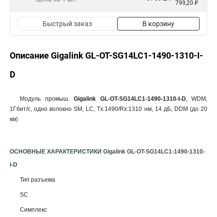
799,20 ₽
Быстрый заказ
В корзину
Описание Gigalink GL-OT-SG14LC1-1490-1310-I-
D
Модуль промыш.
Gigalink GL-OT-SG14LC1-1490-1310-I-D
, WDM,
1Гбит/c, одно волокно SM, LC, Tx:1490/Rx:1310 нм, 14 дБ, DDM (до 20
км)
ОСНОВНЫЕ ХАРАКТЕРИСТИКИ Gigalink GL-OT-SG14LC1-1490-1310-
I-D
Тип разъема
SC
Симплекс