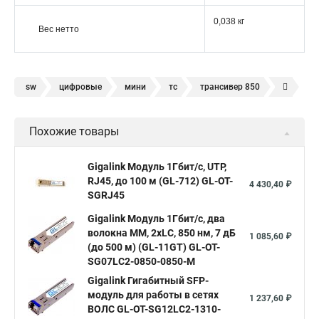
0,038 кг
Вес нетто
sw
цифровые
мини
тс
трансивер 850
wdm
1000base lx sfp
трансивер 950
sfp модуль sm
Похожие товары
sfp 10
модуль sfp 1 25
sfp модуль 1310нм
одноволоконные
1000base lx
sfp модуль 1310 нм
Gigalink Модуль 1Гбит/c, UTP,
RJ45, до 100 м (GL-712) GL-OT-
sfp 1000
комплект sfp
sfp rj 45
интерфейс sfp
4 430,40 ₽
SGRJ45
tx 1550 rx 1310
sfp c
sfp mm
Gigalink Модуль 1Гбит/c, два
волокна МM, 2xLC, 850 нм, 7 дБ
1 085,60 ₽
(до 500 м) (GL-11GT) GL-OT-
SG07LC2-0850-0850-M
Gigalink Гигабитный SFP-
модуль для работы в сетях
1 237,60 ₽
ВОЛС GL-OT-SG12LC2-1310-