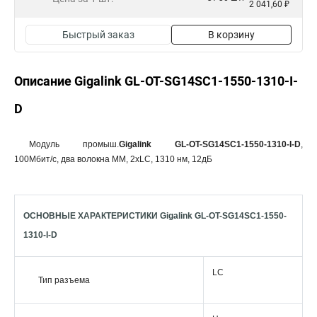
2 041,60 ₽
Быстрый заказ
В корзину
Описание Gigalink GL-OT-SG14SC1-1550-1310-I-
D
Модуль промыш.
Gigalink GL-OT-SG14SC1-1550-1310-I-D
,
100Мбит/c, два волокна MM, 2xLC, 1310 нм, 12дБ
ОСНОВНЫЕ ХАРАКТЕРИСТИКИ Gigalink GL-OT-SG14SC1-1550-
1310-I-D
LC
Тип разъема