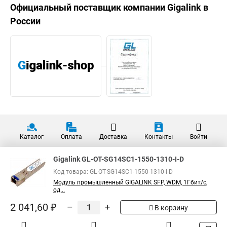
Официальный поставщик компании
Gigalink
в
России
Каталог
Оплата
Доставка
Контакты
Войти
Gigalink GL-OT-SG14SC1-1550-1310-I-D
Код товара: GL-OT-SG14SC1-1550-1310-I-D
Модуль промышленный GIGALINK SFP, WDM, 1Гбит/c,
од...
2 041,60 ₽
–
+
В корзину