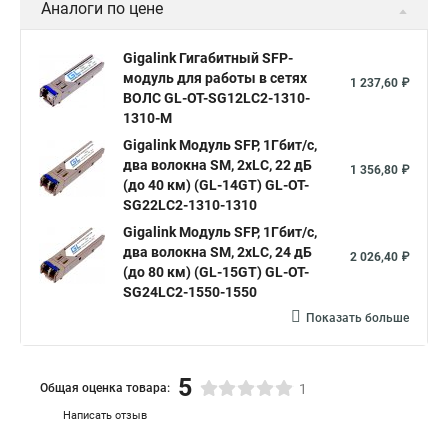
Аналоги по цене
Gigalink Гигабитный SFP-
модуль для работы в сетях
1 237,60 ₽
ВОЛС GL-OT-SG12LC2-1310-
1310-M
Gigalink Модуль SFP, 1Гбит/c,
два волокна SM, 2xLC, 22 дБ
1 356,80 ₽
(до 40 км) (GL-14GT) GL-OT-
SG22LC2-1310-1310
Gigalink Модуль SFP, 1Гбит/c,
два волокна SM, 2xLC, 24 дБ
2 026,40 ₽
(до 80 км) (GL-15GT) GL-OT-
SG24LC2-1550-1550
Показать больше
5
Общая оценка товара:
1
Написать отзыв