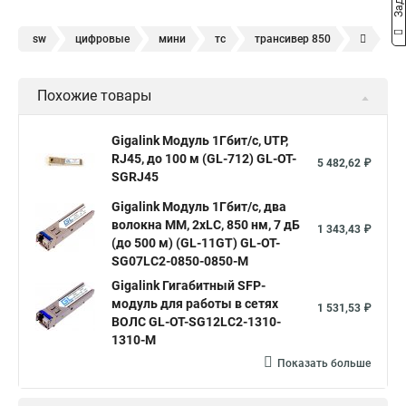
sw
цифровые
мини
тс
трансивер 850
wdm
1000base lx sfp
трансивер 950
sfp модуль sm
Похожие товары
sfp 10
модуль sfp 1 25
sfp модуль 1310нм
одноволоконные
1000base lx
sfp модуль 1310 нм
Gigalink Модуль 1Гбит/c, UTP,
RJ45, до 100 м (GL-712) GL-OT-
sfp 1000
комплект sfp
sfp rj 45
интерфейс sfp
5 482,62 ₽
SGRJ45
tx 1550 rx 1310
sfp c
sfp mm
Gigalink Модуль 1Гбит/c, два
волокна МM, 2xLC, 850 нм, 7 дБ
1 343,43 ₽
(до 500 м) (GL-11GT) GL-OT-
SG07LC2-0850-0850-M
Gigalink Гигабитный SFP-
модуль для работы в сетях
1 531,53 ₽
ВОЛС GL-OT-SG12LC2-1310-
1310-M
Показать больше