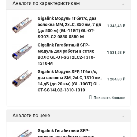
Аналоги по характеристикам
Gigalink Модуль 1Гбит/c, два
волокна МM, 2xLC, 850 нм, 7 дБ
1 343,43 ₽
(до 500 м) (GL-11GT) GL-OT-
SG07LC2-0850-0850-M
Gigalink Гигабитный SFP-
модуль для работы в сетях
1 531,53 ₽
ВОЛС GL-OT-SG12LC2-1310-
1310-M
Gigalink Модуль SFP, 1Гбит/c,
два волокна SM, 2xLC, 1310 нм,
1 204,83 ₽
14 дБ (до 20 км) (GL-10GT) GL-
OT-SG14LC2-1310-1310
Показать больше
Аналоги по цене
Gigalink Гигабитный SFP-
модуль для работы в сетях