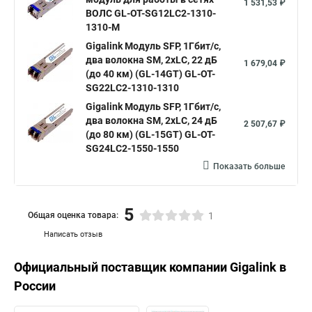
1 531,53 ₽
ВОЛС GL-OT-SG12LC2-1310-
1310-M
Gigalink Модуль SFP, 1Гбит/c,
два волокна SM, 2xLC, 22 дБ
1 679,04 ₽
(до 40 км) (GL-14GT) GL-OT-
SG22LC2-1310-1310
Gigalink Модуль SFP, 1Гбит/c,
два волокна SM, 2xLC, 24 дБ
2 507,67 ₽
(до 80 км) (GL-15GT) GL-OT-
SG24LC2-1550-1550
Показать больше
5
Общая оценка товара:
1
Написать отзыв
Официальный поставщик компании
Gigalink
в
России