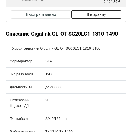
2 121,39 ₽
Быстрый заказ
В корзину
Описание Gigalink GL-OT-SG20LC1-1310-1490
Характеристики Gigalink GL-OT-SG20LC1-1310-1490 :
Форм-фактор
SFP
Тип разъемов
1xLC
Дальность, м
до 40000
Оптический
20
бюджет, Дб
Тип кабеля
SМ 9/125 μm
Рабочая длина
Tx:1310/Rx:1490