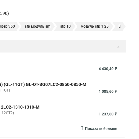
1590)
ивер 950
sfp модуль sm
sfp 10
модуль sfp 1 25
комплект sfp
sfp rj 45
интерфейс sfp
4 430,40 ₽
0 м) (GL-11GT) GL-OT-SG07LC2-0850-0850-M
-11GT)
1 085,60 ₽
G12LC2-1310-1310-M
L-12GT2)
1 237,60 ₽
Показать больше