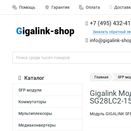
Помощь
Гарантия
Оплата
Доставк
+7 (495) 432-41
Заказать обратный зв
info@gigalink-sho
Каталог
Главная
SFP мо
SFP модули
Gigalink Мо
SG28LC2-1
Коммутаторы
Мультиплексоры
Модуль GIGALINK SFP,
Медиаконвертеры