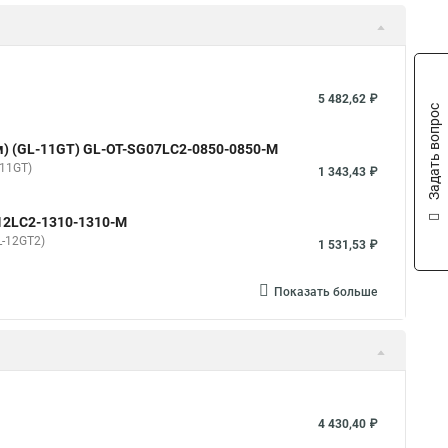
5 482,62 ₽
Задать вопрос
0 м) (GL-11GT) GL-OT-SG07LC2-0850-0850-M
-11GT)
1 343,43 ₽
G12LC2-1310-1310-M
L-12GT2)
1 531,53 ₽
Показать больше
4 430,40 ₽