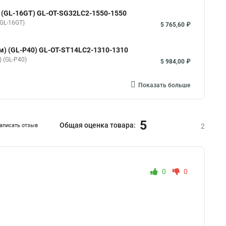
км) (GL-16GT) GL-OT-SG32LC2-1550-1550
(GL-16GT)
5 765,60 ₽
 км) (GL-P40) GL-OT-ST14LC2-1310-1310
) (GL-P40)
5 984,00 ₽
Показать больше
5
Общая оценка товара:
аписать отзыв
2
0
0