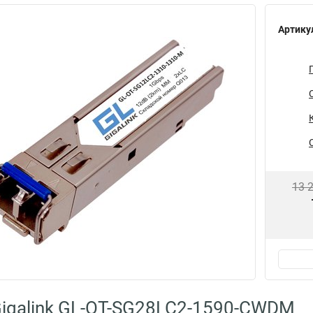
Артику
13 
igalink GL-OT-SG28LC2-1590-CWDM