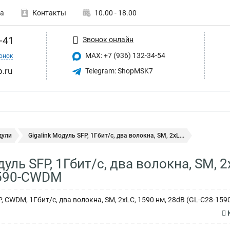
а
Контакты
10.00 - 18.00
-41
Звонок онлайн
MAX: +7 (936) 132-34-54
онок
p.ru
Telegram: ShopMSK7
дули
Gigalink Модуль SFP, 1Гбит/c, два волокна, SM, 2xL...
дуль SFP, 1Гбит/c, два волокна, SM, 
590-CWDM
 CWDM, 1Гбит/c, два волокна, SM, 2xLC, 1590 нм, 28dB (GL-C28-159
К