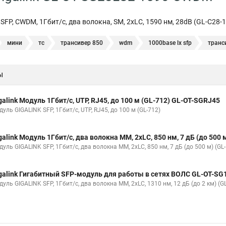
FP, CWDM, 1Гбит/c, два волокна, SM, 2xLC, 1590 нм, 28dB (GL-C28-
мини
тс
трансивер 850
wdm
1000base lx sfp
транс
одноволоконные
1000base lx
sfp модуль 1310 нм
sfp 1000
ы
fp c
sfp mm
galink Модуль 1Гбит/c, UTP, RJ45, до 100 м (GL-712) GL-OT-SGRJ45
уль GIGALINK SFP, 1Гбит/c, UTP, RJ45, до 100 м (GL-712)
galink Модуль 1Гбит/c, два волокна МM, 2xLC, 850 нм, 7 дБ (до 50
уль GIGALINK SFP, 1Гбит/c, два волокна МM, 2xLC, 850 нм, 7 дБ (до 500 м) (GL
galink Гигабитный SFP-модуль для работы в сетях ВОЛС GL-OT-S
уль GIGALINK SFP, 1Гбит/c, два волокна MM, 2xLC, 1310 нм, 12 дБ (до 2 км) (G