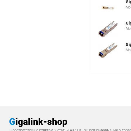
Gi
Мод
Gi
Мод
Gi
Мод
В соответствии с пунктом 2 статьи 437 ГК РФ, вся информация о това