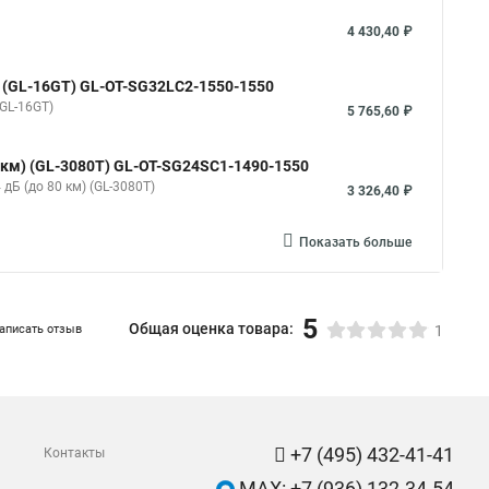
4 430,40 ₽
км) (GL-16GT) GL-OT-SG32LC2-1550-1550
(GL-16GT)
5 765,60 ₽
80 км) (GL-3080T) GL-OT-SG24SC1-1490-1550
 дБ (до 80 км) (GL-3080T)
3 326,40 ₽
Показать больше
5
Общая оценка товара:
аписать отзыв
1
+7 (495) 432-41-41
Контакты
MAX: +7 (936) 132-34-54