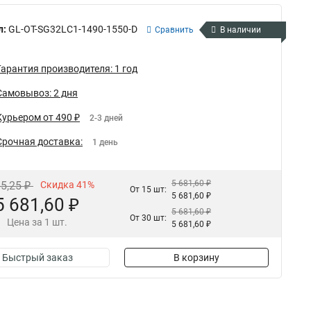
л:
GL-OT-SG32LC1-1490-1550-D
Сравнить
В наличии
Гарантия производителя: 1 год
Самовывоз: 2 дня
Курьером от 490 ₽
2-3 дней
Срочная доставка:
1 день
5 681,60 ₽
65,25 ₽
Скидка 41%
От 15 шт:
5 681,60 ₽
5 681,60 ₽
5 681,60 ₽
От 30 шт:
Цена за 1 шт.
5 681,60 ₽
Быстрый заказ
В корзину