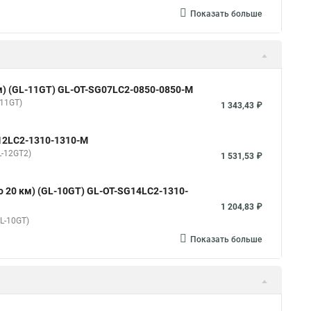
Показать больше
0 м) (GL-11GT) GL-OT-SG07LC2-0850-0850-M
-11GT)
1 343,43 ₽
G12LC2-1310-1310-M
L-12GT2)
1 531,53 ₽
(до 20 км) (GL-10GT) GL-OT-SG14LC2-1310-
1 204,83 ₽
GL-10GT)
Показать больше