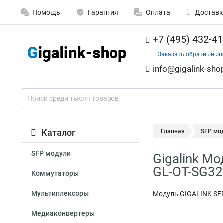
Помощь
Гарантия
Оплата
Доставк
+7 (495) 432-41
Заказать обратный зв
info@gigalink-sho
Каталог
Главная
SFP мо
SFP модули
Gigalink Мо
GL-OT-SG32
Коммутаторы
Мультиплексоры
Модуль GIGALINK SFP,
Медиаконвертеры