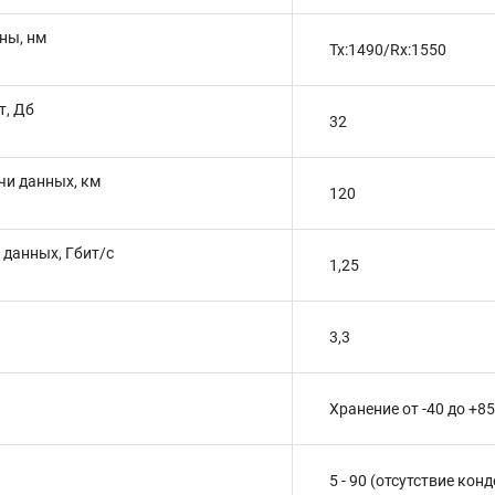
ны, нм
Tx:1490/Rx:1550
т, Дб
32
чи данных, км
120
 данных, Гбит/с
1,25
3,3
Хранение от -40 до +85
5 - 90 (отсутствие кон