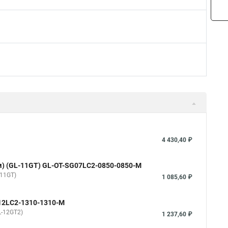
4 430,40 ₽
0 м) (GL-11GT) GL-OT-SG07LC2-0850-0850-M
-11GT)
1 085,60 ₽
G12LC2-1310-1310-M
L-12GT2)
1 237,60 ₽