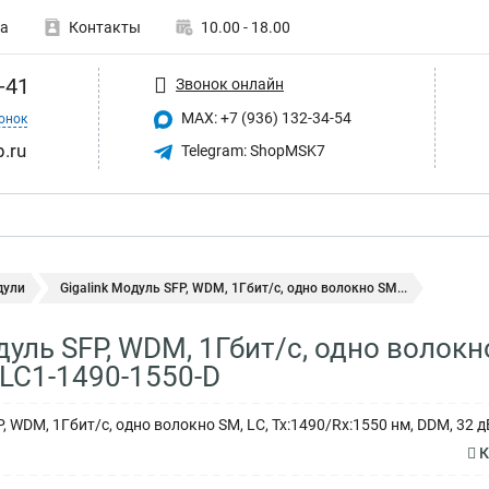
а
Контакты
10.00 - 18.00
-41
Звонок онлайн
MAX: +7 (936) 132-34-54
онок
p.ru
Telegram: ShopMSK7
дули
Gigalink Модуль SFP, WDM, 1Гбит/c, одно волокно SM...
дуль SFP, WDM, 1Гбит/c, одно волокно
LC1-1490-1550-D
 WDM, 1Гбит/c, одно волокно SM, LC, Tx:1490/Rx:1550 нм, DDM, 32 д
К