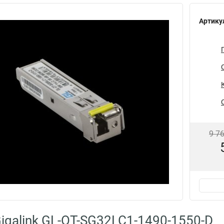
Артику
9 7
igalink GL-OT-SG32LC1-1490-1550-D