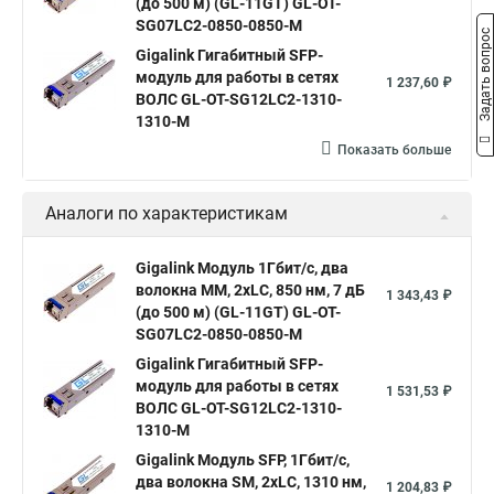
(до 500 м) (GL-11GT) GL-OT-
SG07LC2-0850-0850-M
Задать вопрос
Gigalink Гигабитный SFP-
модуль для работы в сетях
1 237,60 ₽
ВОЛС GL-OT-SG12LC2-1310-
1310-M
Показать больше
Аналоги по характеристикам
Gigalink Модуль 1Гбит/c, два
волокна МM, 2xLC, 850 нм, 7 дБ
1 343,43 ₽
(до 500 м) (GL-11GT) GL-OT-
SG07LC2-0850-0850-M
Gigalink Гигабитный SFP-
модуль для работы в сетях
1 531,53 ₽
ВОЛС GL-OT-SG12LC2-1310-
1310-M
Gigalink Модуль SFP, 1Гбит/c,
два волокна SM, 2xLC, 1310 нм,
1 204,83 ₽