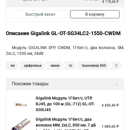
8 178,40 ₽
Быстрый заказ
В корзину
Описание Gigalink GL-OT-SG34LC2-1550-CWDM
Модуль GIGALINK SFP, CWDM, 1Гбит/c, два волокна, SM,
2xLC, 1550 нм, 34dB
sw
цифровые
мини
тс
трансивер 850
wdm
1000base lx sfp
трансивер 950
sfp модуль sm
Похожие товары
sfp 10
модуль sfp 1 25
sfp модуль 1310нм
одноволоконные
1000base lx
sfp модуль 1310 нм
Gigalink Модуль 1Гбит/c, UTP,
RJ45, до 100 м (GL-712) GL-OT-
sfp 1000
комплект sfp
sfp rj 45
интерфейс sfp
4 430,40 ₽
SGRJ45
tx 1550 rx 1310
sfp c
sfp mm
Gigalink Модуль 1Гбит/c, два
волокна МM, 2xLC, 850 нм, 7 дБ
1 085,60 ₽