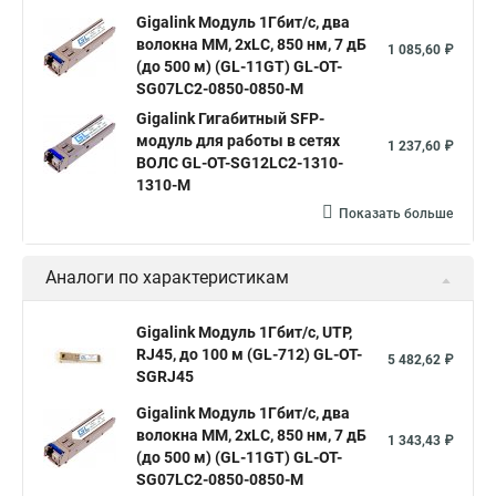
tx 1550 rx 1310
sfp c
sfp mm
Gigalink Модуль 1Гбит/c, два
волокна МM, 2xLC, 850 нм, 7 дБ
1 085,60 ₽
(до 500 м) (GL-11GT) GL-OT-
SG07LC2-0850-0850-M
Gigalink Гигабитный SFP-
модуль для работы в сетях
1 237,60 ₽
ВОЛС GL-OT-SG12LC2-1310-
1310-M
Показать больше
Аналоги по характеристикам
Gigalink Модуль 1Гбит/c, UTP,
RJ45, до 100 м (GL-712) GL-OT-
5 482,62 ₽
SGRJ45
Gigalink Модуль 1Гбит/c, два
волокна МM, 2xLC, 850 нм, 7 дБ
1 343,43 ₽
(до 500 м) (GL-11GT) GL-OT-
SG07LC2-0850-0850-M