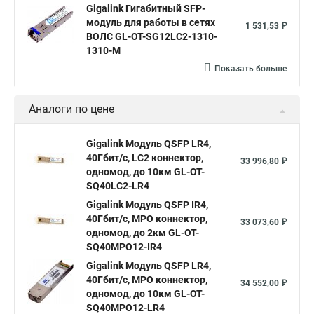
Gigalink Гигабитный SFP-
модуль для работы в сетях
1 531,53 ₽
ВОЛС GL-OT-SG12LC2-1310-
1310-M
Показать больше
Аналоги по цене
Gigalink Модуль QSFP LR4,
40Гбит/c, LC2 коннектор,
33 996,80 ₽
одномод, до 10км GL-OT-
SQ40LC2-LR4
Gigalink Модуль QSFP IR4,
40Гбит/c, MPO коннектор,
33 073,60 ₽
одномод, до 2км GL-OT-
SQ40MPO12-IR4
Gigalink Модуль QSFP LR4,
40Гбит/c, MPO коннектор,
34 552,00 ₽
одномод, до 10км GL-OT-
SQ40MPO12-LR4