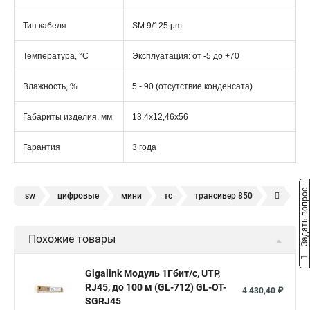
Тип кабеля
SМ 9/125 μm
Температура, °C
Эксплуатация: от -5 до +70
Влажность, %
5 - 90 (отсутствие конденсата)
Габариты изделия, мм
13,4х12,46х56
Гарантия
3 года
Задать вопрос
sw
цифровые
мини
тс
трансивер 850
wdm
1000base lx sfp
трансивер 950
sfp модуль sm
Похожие товары
sfp 10
модуль sfp 1 25
sfp модуль 1310нм
одноволоконные
1000base lx
sfp модуль 1310 нм
Gigalink Модуль 1Гбит/c, UTP,
RJ45, до 100 м (GL-712) GL-OT-
sfp 1000
комплект sfp
sfp rj 45
интерфейс sfp
4 430,40 ₽
SGRJ45