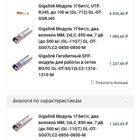
одноволоконные
1000base lx
sfp модуль 1310 нм
Gigalink Модуль 1Гбит/c, UTP,
RJ45, до 100 м (GL-712) GL-OT-
sfp 1000
комплект sfp
sfp rj 45
интерфейс sfp
4 430,40 ₽
SGRJ45
tx 1550 rx 1310
sfp c
sfp mm
Gigalink Модуль 1Гбит/c, два
волокна МM, 2xLC, 850 нм, 7 дБ
1 085,60 ₽
(до 500 м) (GL-11GT) GL-OT-
SG07LC2-0850-0850-M
Gigalink Гигабитный SFP-
модуль для работы в сетях
1 237,60 ₽
ВОЛС GL-OT-SG12LC2-1310-
1310-M
Показать больше
Аналоги по характеристикам
Gigalink Модуль 1Гбит/c, два
волокна МM, 2xLC, 850 нм, 7 дБ
1 343,43 ₽
(до 500 м) (GL-11GT) GL-OT-
SG07LC2-0850-0850-M