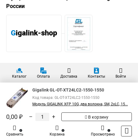
России
Каталог
Оплата
Доставка
Контакты
Войти
Gigalink GL-OT-XT24LC2-1550-1550
Код товара: GL-OT-XT24LC2-1550-1550
Модуль GIGALINK XFP 10G, два волокна, SM, 2хLC, 15...
0,00 ₽
–
+
В корзину
0
0
1
Сравнить
Корзина
Просмотрено