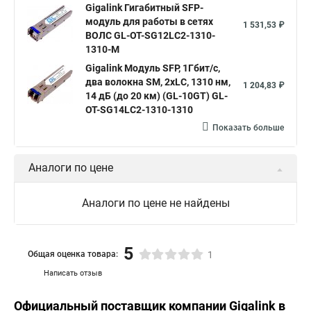
Gigalink Гигабитный SFP-
модуль для работы в сетях
1 531,53 ₽
ВОЛС GL-OT-SG12LC2-1310-
1310-M
Gigalink Модуль SFP, 1Гбит/c,
два волокна SM, 2xLC, 1310 нм,
1 204,83 ₽
14 дБ (до 20 км) (GL-10GT) GL-
OT-SG14LC2-1310-1310
Показать больше
Аналоги по цене
Аналоги по цене не найдены
5
Общая оценка товара:
1
Написать отзыв
Официальный поставщик компании
Gigalink
в