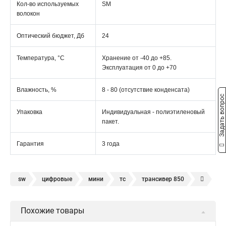
Кол-во используемых
SM
волокон
Оптический бюджет, Дб
24
Температура, °C
Хранение от -40 до +85.
Эксплуатация от 0 до +70
Влажность, %
8 - 80 (отсутствие конденсата)
Задать вопрос
Упаковка
Индивидуальная - полиэтиленовый
пакет.
Гарантия
3 года
sw
цифровые
мини
тс
трансивер 850
wdm
1000base lx sfp
трансивер 950
sfp модуль sm
Похожие товары
sfp 10
модуль sfp 1 25
sfp модуль 1310нм