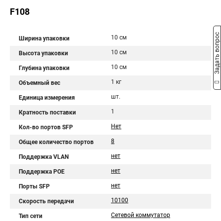
F108
Задать вопрос
10 см
Ширина упаковки
10 см
Высота упаковки
10 см
Глубина упаковки
1 кг
Объемный вес
шт.
Единица измерения
1
Кратность поставки
Нет
Кол-во портов SFP
8
Общее количество портов
нет
Поддержка VLAN
нет
Поддержка POE
нет
Порты SFP
10100
Скорость передачи
Сетевой коммутатор
Тип сети