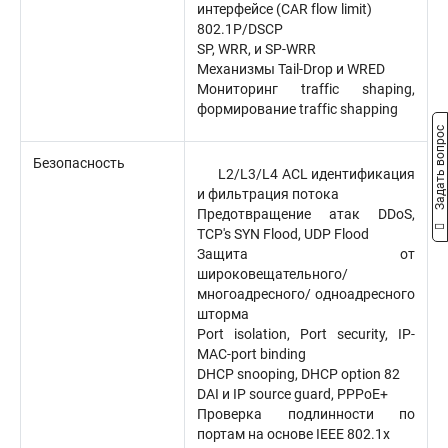
интерфейсе (CAR flow limit)
802.1P/DSCP
SP, WRR, и SP-WRR
Механизмы Tail-Drop и WRED
Мониторинг traffic shaping,
формирование traffic shapping
Задать вопрос
Безопасность
L2/L3/L4 ACL идентификация
и фильтрация потока
Предотвращение атак DDoS,
TCP's SYN Flood, UDP Flood
Защита от
широковещательного/
многоадресного/ одноадресного
шторма
Port isolation, Port security, IP-
MAC-port binding
DHCP snooping, DHCP option 82
DAI и IP source guard, PPPoE+
Проверка подлинности по
портам на основе IEEE 802.1x