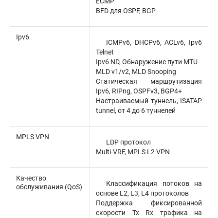
ECMP
BFD для OSPF, BGP
Ipv6
ICMPv6, DHCPv6, ACLv6, Ipv6
Telnet
Ipv6 ND, Обнаружение пути MTU
MLD v1/v2, MLD Snooping
Статическая маршрутизация
Ipv6, RIPng, OSPFv3, BGP4+
Настраиваемый туннель, ISATAP
tunnel, от 4 до 6 туннелей
MPLS VPN
LDP протокол
Multi-VRF, MPLS L2 VPN
Качество
Классификация потоков на
обслуживания (QoS)
основе L2, L3, L4 протоколов
Поддержка фиксированной
скорости Tx Rx трафика на