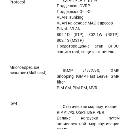
До 4K VLAN-групп
Protocol
Поддержка GVRP
Поддержка Q-in-Q
VLAN Trunking
VLAN на основе MAC-адресов
Private VLAN
802.1D (STP), 802.1W (RSTP),
802.1S (MSTP)
Предотвращение атак BPDU,
защита root, защита от петель
Многоадресное
IGMP v1/v2/v3, IGMP
вещание (Multicast)
Snooping, IGMP Fast Leave, IGMP
filter
PIM-SM, PIM-DM, MVR
Ipv4
Статическая маршрутизация,
RIP v1/v2, OSPF, BGP, PBR
Баланс нагрузки путем
эквивалентной маршрутизации