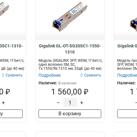
20SC1-1310-
Gigalink GL-OT-SG20SC1-1550-
Gigalink
1310
WDM, 1Гбит/c,
Модуль GIGALINK SFP, WDM, 1Гбит/c,
Модуль пр
одно волокно SM, SC,
SFP, WDM, 
 дБ (до 40 км)
Tx:1550/Rx:1310 нм, 20дБ (до 40 км)
волокно SM
(GL...
нм,...
Подробнее
Подробне
Сравнить
Сравнить
Наличие:
Наличие:
В наличии
0 ₽
1 560,00 ₽
1
+
–
+
ну
В корзину