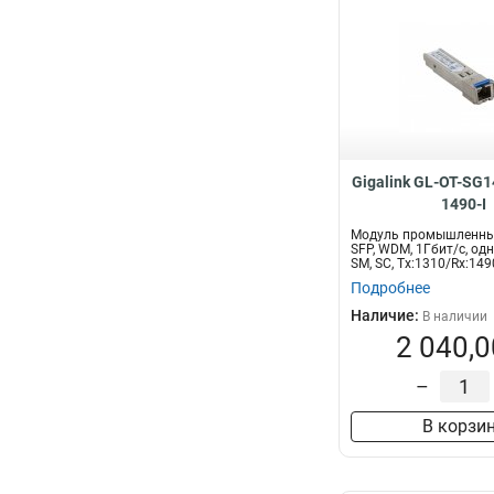
Gigalink GL-OT-SG
1490-I
Модуль промышленны
SFP, WDM, 1Гбит/c, од
SM, SC, Tx:1310/Rx:1490
Подробнее
Наличие:
В наличии
2 040,0
–
В корзи