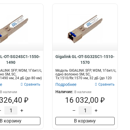
 GL-OT-SG24SC1-1550-
Gigalink GL-OT-SG32SC1-1510-
1490
1570
ALINK SFP, WDM, 1Гбит/c,
Модуль GIGALINK SFP, WDM, 1Гбит/c,
но SM, SC,
одно волокно SM, SC,
1490 нм, 24 дБ (до 80 км)
Tx:1510/Rx:1570 нм, 32 дБ (до 120
км) (...
е
Подробнее
Сравнить
Сравнить
Наличие:
В наличии
В наличии
 326,40 ₽
16 032,00 ₽
–
+
–
+
В корзину
В корзину