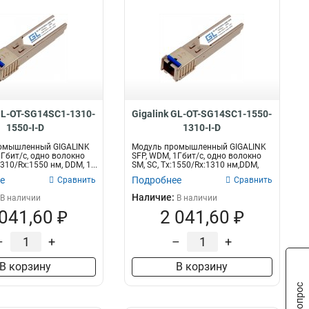
 GL-OT-SG14SC1-1310-
Gigalink GL-OT-SG14SC1-1550-
1550-I-D
1310-I-D
омышленный GIGALINK
Модуль промышленный GIGALINK
1Гбит/c, одно волокно
SFP, WDM, 1Гбит/c, одно волокно
1310/Rx:1550 нм, DDM, 1...
SM, SC, Tx:1550/Rx:1310 нм,DDM,
14...
е
Подробнее
Сравнить
Сравнить
Наличие:
В наличии
В наличии
 041,60 ₽
2 041,60 ₽
–
+
–
+
В корзину
В корзину