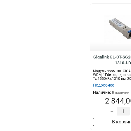
Gigalink GL-OT-SG
1310-I-D
Модуль промыш. GIGAL
WDM, 1Гбит/c, одно во
Tx:1550/Rx:1310 нм, 20
Подробнее
Наличие:
В наличии
2 844,0
–
В корзи