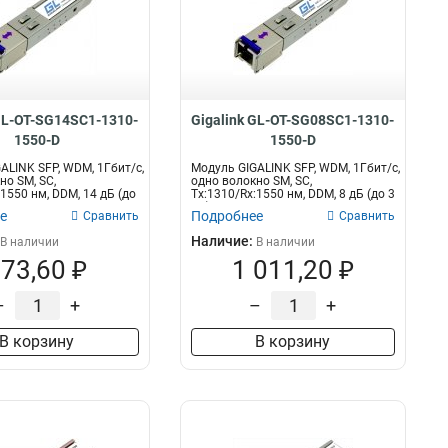
 GL-OT-SG14SC1-1310-
Gigalink GL-OT-SG08SC1-1310-
1550-D
1550-D
ALINK SFP, WDM, 1Гбит/c,
Модуль GIGALINK SFP, WDM, 1Гбит/c,
но SM, SC,
одно волокно SM, SC,
1550 нм, DDM, 14 дБ (до
Tx:1310/Rx:1550 нм, DDM, 8 дБ (до 3
км)...
е
Подробнее
Сравнить
Сравнить
Наличие:
В наличии
В наличии
73,60 ₽
1 011,20 ₽
–
+
–
+
В корзину
В корзину