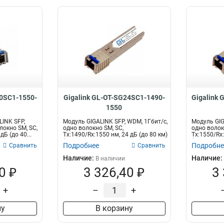
20SC1-1550-
Gigalink GL-OT-SG24SC1-1490-
Gigalink
1550
INK SFP,
Модуль GIGALINK SFP, WDM, 1Гбит/c,
Модуль GIG
локно SM, SC,
одно волокно SM, SC,
одно волок
дБ (до 40...
Tx:1490/Rx:1550 нм, 24 дБ (до 80 км)
Tx:1550/Rx:
(G...
(G...
Подробнее
Подробне
Сравнить
Сравнить
Наличие:
Наличие:
В наличии
0 ₽
3 326,40 ₽
3
+
–
+
ну
В корзину