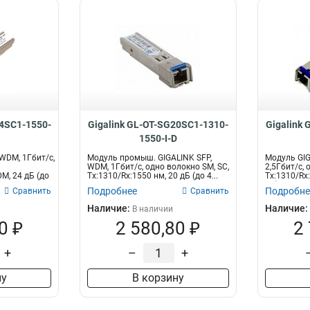
24SC1-1550-
Gigalink GL-OT-SG20SC1-1310-
Gigalink
1550-I-D
WDM, 1Гбит/c,
Модуль промыш. GIGALINK SFP,
Модуль GIG
WDM, 1Гбит/c, одно волокно SM, SC,
2,5Гбит/с, 
DM, 24 дБ (до
Tx:1310/Rx:1550 нм, 20 дБ (до 4...
Tx:1310/Rx:
км)...
Подробнее
Подробне
Сравнить
Сравнить
Наличие:
Наличие:
В наличии
0 ₽
2 580,80 ₽
2
+
–
+
ну
В корзину