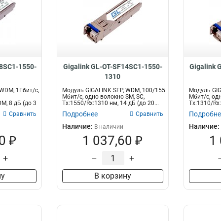
08SC1-1550-
Gigalink GL-OT-SF14SC1-1550-
Gigalink
1310
WDM, 1Гбит/c,
Модуль GIGALINK SFP, WDM, 100/155
Модуль GIG
Мбит/c, одно волокно SM, SC,
Мбит/c, од
M, 8 дБ (до 3
Tx:1550/Rx:1310 нм, 14 дБ (до 20...
Tx:1310/Rx:
Подробнее
Подробне
Сравнить
Сравнить
Наличие:
Наличие:
В наличии
0 ₽
1 037,60 ₽
1
+
–
+
ну
В корзину