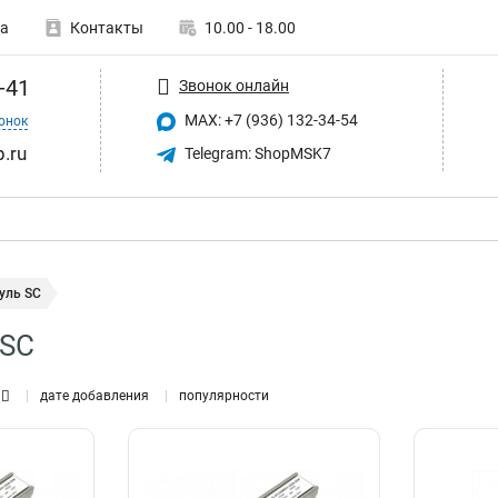
а
Контакты
10.00 - 18.00
-41
Звонок онлайн
MAX: +7 (936) 132-34-54
онок
p.ru
Telegram: ShopMSK7
уль SC
 SC
дате добавления
популярности