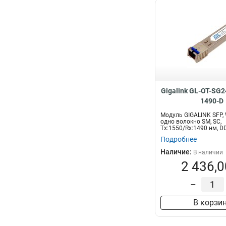
Gigalink GL-OT-SG
1490-D
Модуль GIGALINK SFP, 
одно волокно SM, SC,
Tx:1550/Rx:1490 нм, D
80 к...
Подробнее
Наличие:
В наличии
2 436,0
–
В корзи