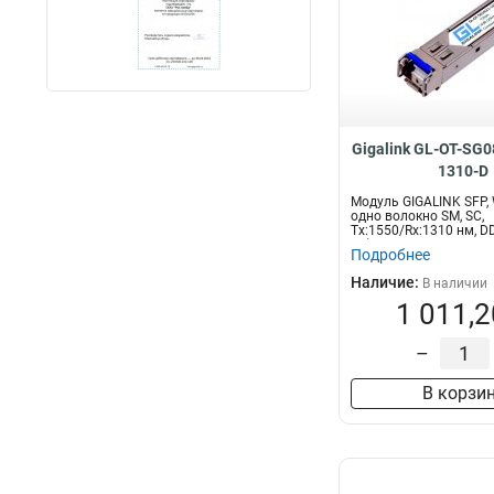
Gigalink GL-OT-SG
1310-D
Модуль GIGALINK SFP, 
одно волокно SM, SC,
Tx:1550/Rx:1310 нм, DD
км)...
Подробнее
Наличие:
В наличии
1 011,2
–
В корзи