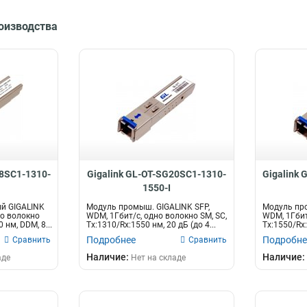
роизводства
08SC1-1310-
Gigalink GL-OT-SG20SC1-1310-
Gigalink
1550-I
й GIGALINK
Модуль промыш. GIGALINK SFP,
Модуль про
но волокно
WDM, 1Гбит/c, одно волокно SM, SC,
WDM, 1Гбит
 нм, DDM, 8...
Tx:1310/Rx:1550 нм, 20 дБ (до 4...
Tx:1550/Rx:
Подробнее
Подробне
Сравнить
Сравнить
Наличие:
Наличие:
аде
Нет на складе