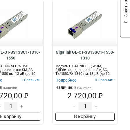
Задать вопрос
 GL-OT-SS13SC1-1310-
Gigalink GL-OT-SS13SC1-1550-
1550
1310
ALINK SFP, WDM,
Модуль GIGALINK SFP, WDM,
одно волокно SM, SC,
2,5Гбит/с, одно волокно SM, SC,
1550 нм, 13 дБ (до 10
Tx:1550/Rx:1310 нм, 13 дБ (до 10
км)...
е
Подробнее
Сравнить
Сравнить
Наличие:
В наличии
В наличии
 720,00 ₽
2 720,00 ₽
–
+
–
+
В корзину
В корзину