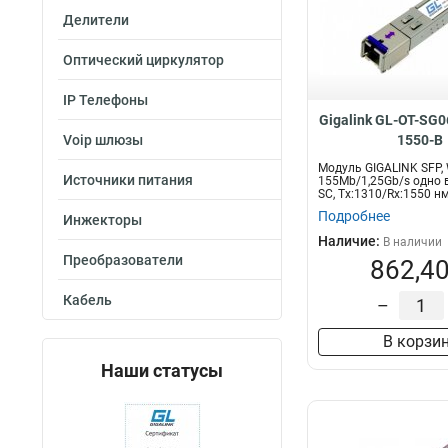
Делители
Оптический циркулятор
IP Телефоны
Gigalink GL-OT-SG
Voip шлюзы
1550-B
Модуль GIGALINK SFP,
Источники питания
155Mb/1,25Gb/s одно 
SC, Tx:1310/Rx:1550 нм
км...
Подробнее
Инжекторы
Наличие:
В наличии
Преобразователи
862,40
Кабель
–
В корзи
Наши статусы