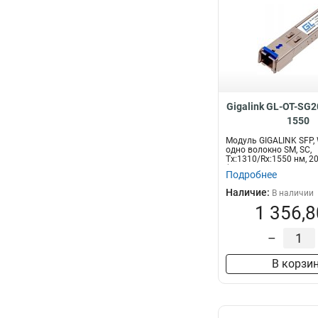
Gigalink GL-OT-SG
1550
Модуль GIGALINK SFP, 
одно волокно SM, SC,
Tx:1310/Rx:1550 нм, 20
(G...
Подробнее
Наличие:
В наличии
1 356,8
–
В корзи