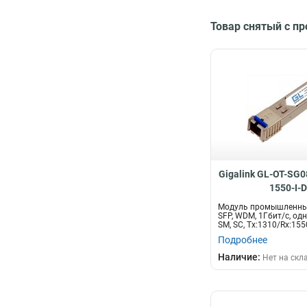
Товар снятый с п
Gigalink GL-OT-SG
1550-I-D
Модуль промышленны
SFP, WDM, 1Гбит/c, од
SM, SC, Tx:1310/Rx:1550
Подробнее
Наличие:
Нет на скл