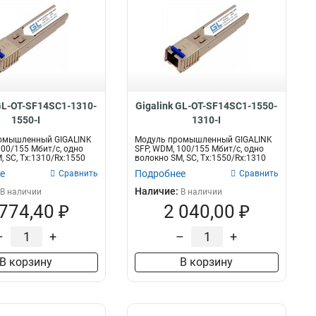
 GL-OT-SF14SC1-1310-
Gigalink GL-OT-SF14SC1-1550-
1550-I
1310-I
омышленный GIGALINK
Модуль промышленный GIGALINK
100/155 Мбит/c, одно
SFP, WDM, 100/155 Мбит/c, одно
, SC, Tx:1310/Rx:1550
волокно SM, SC, Tx:1550/Rx:1310
нм,...
е
Подробнее
Сравнить
Сравнить
Наличие:
В наличии
В наличии
 774,40 ₽
2 040,00 ₽
–
+
–
+
В корзину
В корзину