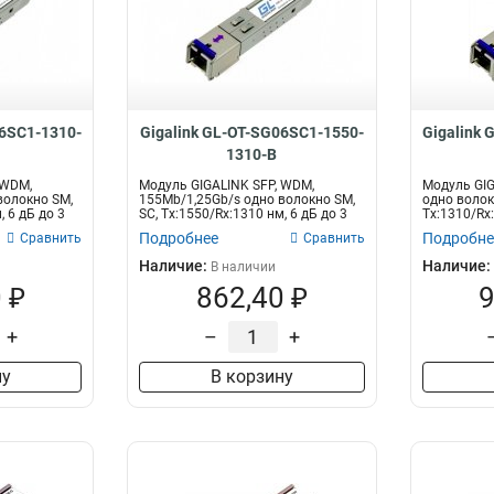
06SC1-1310-
Gigalink GL-OT-SG06SC1-1550-
Gigalink
1310-B
 WDM,
Модуль GIGALINK SFP, WDM,
Модуль GIG
волокно SM,
155Mb/1,25Gb/s одно волокно SM,
одно волок
, 6 дБ до 3
SC, Tx:1550/Rx:1310 нм, 6 дБ до 3
Tx:1310/Rx:
км...
20 к...
Подробнее
Подробне
Сравнить
Сравнить
Наличие:
Наличие:
В наличии
 ₽
862,40 ₽
9
+
–
+
ну
В корзину