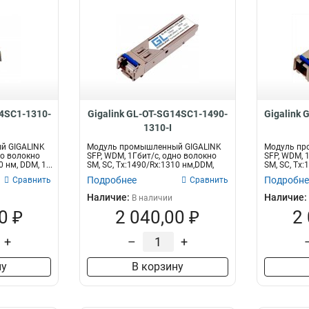
14SC1-1310-
Gigalink GL-OT-SG14SC1-1490-
Gigalink
1310-I
й GIGALINK
Модуль промышленный GIGALINK
Модуль пр
но волокно
SFP, WDM, 1Гбит/c, одно волокно
SFP, WDM, 
 нм, DDM, 1...
SM, SC, Tx:1490/Rx:1310 нм,DDM,
SM, SC, Tx:
14...
Подробнее
Подробне
Сравнить
Сравнить
Наличие:
Наличие:
В наличии
0 ₽
2 040,00 ₽
2
+
–
+
ну
В корзину