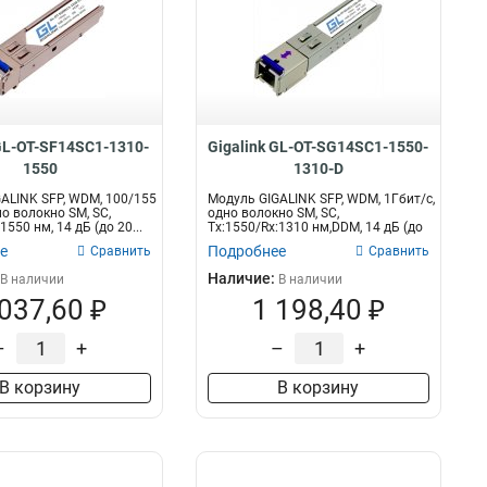
 GL-OT-SF14SC1-1310-
Gigalink GL-OT-SG14SC1-1550-
1550
1310-D
ALINK SFP, WDM, 100/155
Модуль GIGALINK SFP, WDM, 1Гбит/c,
но волокно SM, SC,
одно волокно SM, SC,
1550 нм, 14 дБ (до 20...
Tx:1550/Rx:1310 нм,DDM, 14 дБ (до
20 км...
е
Подробнее
Сравнить
Сравнить
Наличие:
В наличии
В наличии
 037,60 ₽
1 198,40 ₽
–
+
–
+
В корзину
В корзину