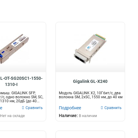
 GL-OT-SG20SC1-1550-
Gigalink GL-X240
1310-I
мыш. GIGALINK SFP,
Модуль GIGALINK X2, 10Гбит/c, два
/c, одно волокно SM, SC,
волокна SM, 2xSC, 1550 нм, до 40 км
1310 нм, 20дБ (до 40...
е
Подробнее
Сравнить
Сравнить
Наличие:
Нет на складе
В наличии