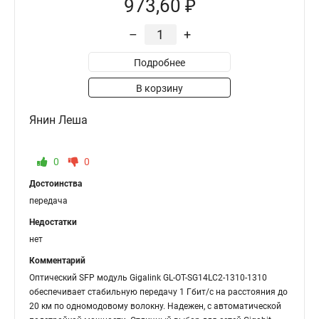
973,60 ₽
–
+
Подробнее
В корзину
Янин Леша
0
0
Достоинства
передача
Недостатки
нет
Комментарий
Оптический SFP модуль Gigalink GL-OT-SG14LC2-1310-1310
обеспечивает стабильную передачу 1 Гбит/с на расстояния до
20 км по одномодовому волокну. Надежен, с автоматической