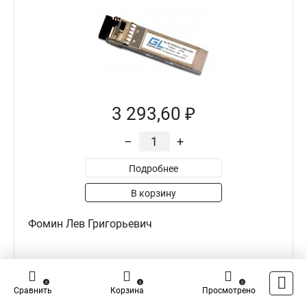
3 293,60 ₽
–
+
Подробнее
В корзину
Фомин Лев Григорьевич
0
0
0
0
0
Достоинства
Сравнить
Корзина
Просмотрено
Качество, надежность.